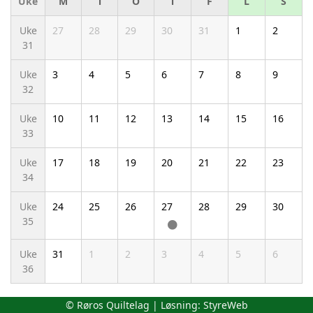
Uke
M
T
O
T
F
L
S
Uke
27
28
29
30
31
1
2
31
Uke
3
4
5
6
7
8
9
32
Uke
10
11
12
13
14
15
16
33
Uke
17
18
19
20
21
22
23
34
Uke
24
25
26
27
28
29
30
35
Uke
31
1
2
3
4
5
6
36
© Røros Quiltelag | Løsning:
StyreWeb